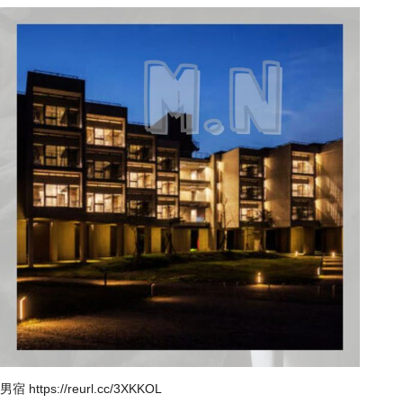
男宿
https://reurl.cc/3XKKOL