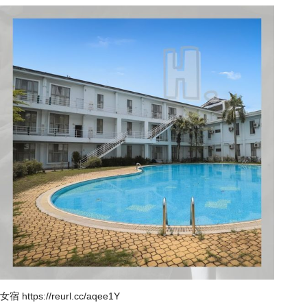
女宿
https://reurl.cc/aqee1Y