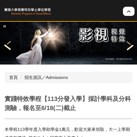
跳
到
主
要
內
容
區
首頁
招生資訊／Admissions
實踐特效學程【113分發入學】採計學科及分科
測驗，報名至6/18(二)截止
本學程113學年度入學助學金1萬元，歡迎大家來領取，大一上學期